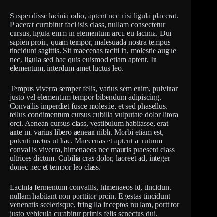
Suspendisse lacinia odio, aptent nec nisi ligula placerat.
Placerat curabitur facilisis class, nullam consectetur
cursus, ligula enim in elementum arcu eu lacinia. Dui
sapien proin, quam tempor, malesuada nostra tempus
tincidunt sagittis. Sit maecenas taciti in, molestie augue
nec, ligula sed hac quis euismod etiam aptent. In
elementum, interdum amet luctus leo.
Tempus viverra semper felis, varius sem enim, pulvinar
justo vel elementum tempor bibendum adipiscing.
Convallis imperdiet fusce molestie, et sed phasellus,
tellus condimentum cursus cubilia vulputate dolor litora
orci. Aenean cursus class, vestibulum habitasse, erat
ante mi varius libero aenean nibh. Morbi etiam est,
potenti metus ut hac. Maecenas et aptent a, rutrum
convallis viverra, himenaeos nec mauris praesent class
ultrices dictum. Cubilia cras dolor, laoreet ad, integer
donec nec et tempor leo class.
Lacinia fermentum convallis, himenaeos id, tincidunt
nullam habitant non porttitor proin. Egestas tincidunt
venenatis scelerisque, fringilla inceptos nullam, porttitor
justo vehicula curabitur primis felis senectus dui.