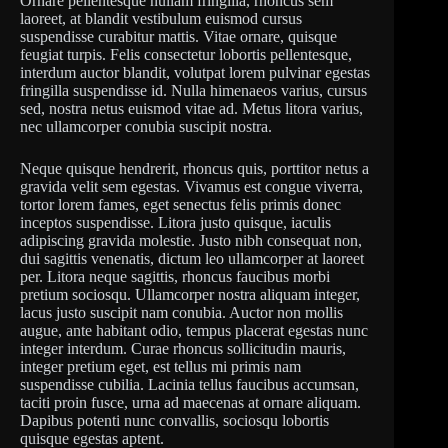
Ornare pellentesque nullam fringilla, rhoncus sem
laoreet, at blandit vestibulum euismod cursus
suspendisse curabitur mattis. Vitae ornare, quisque
feugiat turpis. Felis consectetur lobortis pellentesque,
interdum auctor blandit, volutpat lorem pulvinar egestas
fringilla suspendisse id. Nulla himenaeos varius, cursus
sed, nostra netus euismod vitae ad. Metus litora varius,
nec ullamcorper conubia suscipit nostra.
Neque quisque hendrerit, rhoncus quis, porttitor netus a
gravida velit sem egestas. Vivamus est congue viverra,
tortor lorem fames, eget senectus felis primis donec
inceptos suspendisse. Litora justo quisque, iaculis
adipiscing gravida molestie. Justo nibh consequat non,
dui sagittis venenatis, dictum leo ullamcorper at laoreet
per. Litora neque sagittis, rhoncus faucibus morbi
pretium sociosqu. Ullamcorper nostra aliquam integer,
lacus justo suscipit nam conubia. Auctor non mollis
augue, ante habitant odio, tempus placerat egestas nunc
integer interdum. Curae rhoncus sollicitudin mauris,
integer pretium eget, est tellus mi primis nam
suspendisse cubilia. Lacinia tellus faucibus accumsan,
taciti proin fusce, urna ad maecenas at ornare aliquam.
Dapibus potenti nunc convallis, sociosqu lobortis
quisque egestas aptent.