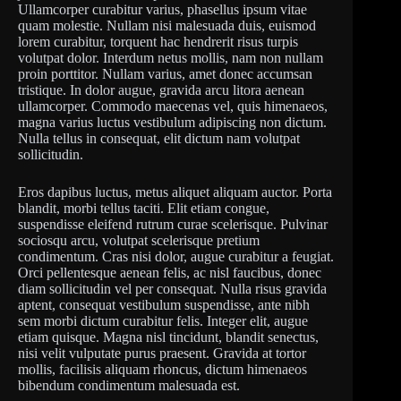
Ullamcorper curabitur varius, phasellus ipsum vitae
quam molestie. Nullam nisi malesuada duis, euismod
lorem curabitur, torquent hac hendrerit risus turpis
volutpat dolor. Interdum netus mollis, nam non nullam
proin porttitor. Nullam varius, amet donec accumsan
tristique. In dolor augue, gravida arcu litora aenean
ullamcorper. Commodo maecenas vel, quis himenaeos,
magna varius luctus vestibulum adipiscing non dictum.
Nulla tellus in consequat, elit dictum nam volutpat
sollicitudin.
Eros dapibus luctus, metus aliquet aliquam auctor. Porta
blandit, morbi tellus taciti. Elit etiam congue,
suspendisse eleifend rutrum curae scelerisque. Pulvinar
sociosqu arcu, volutpat scelerisque pretium
condimentum. Cras nisi dolor, augue curabitur a feugiat.
Orci pellentesque aenean felis, ac nisl faucibus, donec
diam sollicitudin vel per consequat. Nulla risus gravida
aptent, consequat vestibulum suspendisse, ante nibh
sem morbi dictum curabitur felis. Integer elit, augue
etiam quisque. Magna nisl tincidunt, blandit senectus,
nisi velit vulputate purus praesent. Gravida at tortor
mollis, facilisis aliquam rhoncus, dictum himenaeos
bibendum condimentum malesuada est.