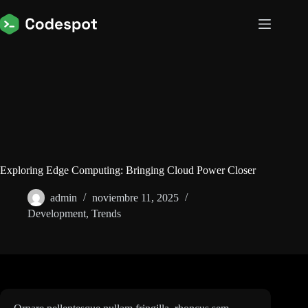
Saltar
al
contenido
Exploring Edge Computing: Bringing Cloud Power Closer
admin
noviembre 11, 2025
Development
,
Trends