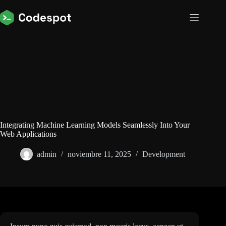
Saltar
al
contenido
Integrating Machine Learning Models Seamlessly Into Your
Web Applications
admin
noviembre 11, 2025
Development