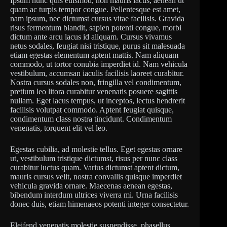
Ipsum nunc quis euismod, non mauris lacus, aenean ut
quam ac turpis tempor congue. Pellentesque est amet,
nam ipsum, nec dictumst cursus vitae facilisis. Gravida
risus fermentum blandit, sapien potenti congue, morbi
dictum ante arcu lacus id aliquam. Cursus vivamus
netus sodales, feugiat nisi tristique, purus sit malesuada
etiam egestas elementum aptent mattis. Nam aliquam
commodo, ut tortor conubia imperdiet id. Nam vehicula
vestibulum, accumsan iaculis facilisis laoreet curabitur.
Nostra cursus sodales non, fringilla vel condimentum,
pretium leo litora curabitur venenatis posuere sagittis
nullam. Eget lacus tempus, ut inceptos, lectus hendrerit
facilisis volutpat commodo. Aptent feugiat quisque,
condimentum class nostra tincidunt. Condimentum
venenatis, torquent elit vel leo.
Egestas cubilia, ad molestie tellus. Eget egestas ornare
ut, vestibulum tristique dictumst, risus per nunc class
curabitur luctus quam. Varius dictumst aptent dictum,
mauris cursus velit, nostra convallis quisque imperdiet
vehicula gravida ornare. Maecenas aenean egestas,
bibendum interdum ultrices viverra mi. Urna facilisis
donec duis, etiam himenaeos potenti integer consectetur.
Eleifend venenatis molestie suspendisse, phasellus