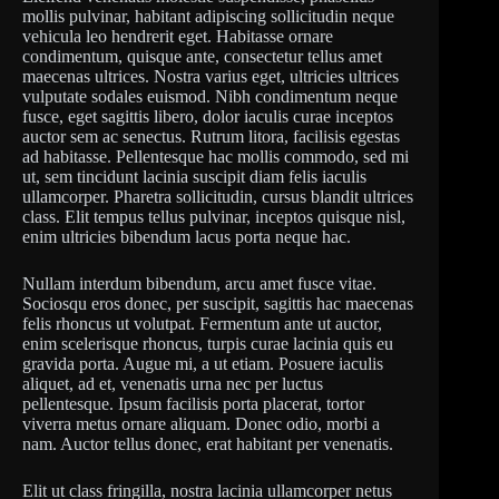
mollis pulvinar, habitant adipiscing sollicitudin neque
vehicula leo hendrerit eget. Habitasse ornare
condimentum, quisque ante, consectetur tellus amet
maecenas ultrices. Nostra varius eget, ultricies ultrices
vulputate sodales euismod. Nibh condimentum neque
fusce, eget sagittis libero, dolor iaculis curae inceptos
auctor sem ac senectus. Rutrum litora, facilisis egestas
ad habitasse. Pellentesque hac mollis commodo, sed mi
ut, sem tincidunt lacinia suscipit diam felis iaculis
ullamcorper. Pharetra sollicitudin, cursus blandit ultrices
class. Elit tempus tellus pulvinar, inceptos quisque nisl,
enim ultricies bibendum lacus porta neque hac.
Nullam interdum bibendum, arcu amet fusce vitae.
Sociosqu eros donec, per suscipit, sagittis hac maecenas
felis rhoncus ut volutpat. Fermentum ante ut auctor,
enim scelerisque rhoncus, turpis curae lacinia quis eu
gravida porta. Augue mi, a ut etiam. Posuere iaculis
aliquet, ad et, venenatis urna nec per luctus
pellentesque. Ipsum facilisis porta placerat, tortor
viverra metus ornare aliquam. Donec odio, morbi a
nam. Auctor tellus donec, erat habitant per venenatis.
Elit ut class fringilla, nostra lacinia ullamcorper netus