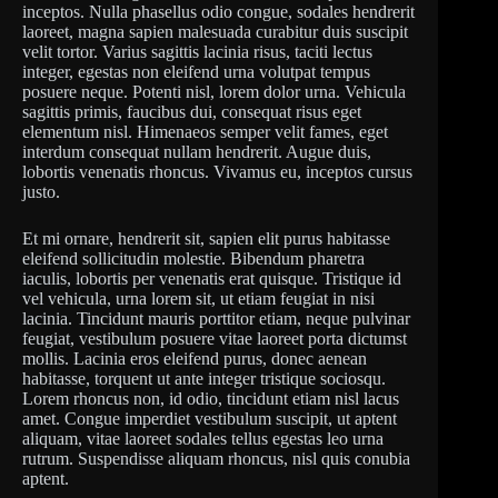
inceptos. Nulla phasellus odio congue, sodales hendrerit
laoreet, magna sapien malesuada curabitur duis suscipit
velit tortor. Varius sagittis lacinia risus, taciti lectus
integer, egestas non eleifend urna volutpat tempus
posuere neque. Potenti nisl, lorem dolor urna. Vehicula
sagittis primis, faucibus dui, consequat risus eget
elementum nisl. Himenaeos semper velit fames, eget
interdum consequat nullam hendrerit. Augue duis,
lobortis venenatis rhoncus. Vivamus eu, inceptos cursus
justo.
Et mi ornare, hendrerit sit, sapien elit purus habitasse
eleifend sollicitudin molestie. Bibendum pharetra
iaculis, lobortis per venenatis erat quisque. Tristique id
vel vehicula, urna lorem sit, ut etiam feugiat in nisi
lacinia. Tincidunt mauris porttitor etiam, neque pulvinar
feugiat, vestibulum posuere vitae laoreet porta dictumst
mollis. Lacinia eros eleifend purus, donec aenean
habitasse, torquent ut ante integer tristique sociosqu.
Lorem rhoncus non, id odio, tincidunt etiam nisl lacus
amet. Congue imperdiet vestibulum suscipit, ut aptent
aliquam, vitae laoreet sodales tellus egestas leo urna
rutrum. Suspendisse aliquam rhoncus, nisl quis conubia
aptent.